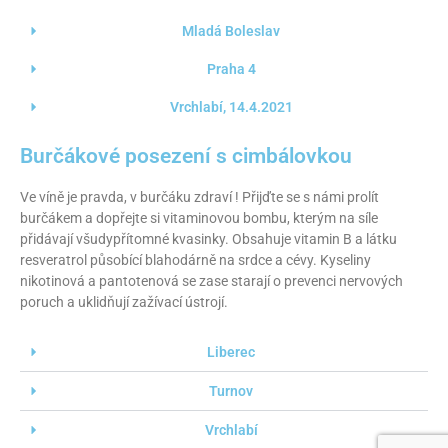
Mladá Boleslav
Praha 4
Vrchlabí, 14.4.2021
Burčákové posezení s cimbálovkou
Ve víně je pravda, v burčáku zdraví ! Přijďte se s námi prolít
burčákem a dopřejte si vitaminovou bombu, kterým na síle
přidávají všudypřítomné kvasinky. Obsahuje vitamin B a látku
resveratrol působící blahodárně na srdce a cévy. Kyseliny
nikotinová a pantotenová se zase starají o prevenci nervových
poruch a uklidňují zažívací ústrojí.
Liberec
Turnov
Vrchlabí