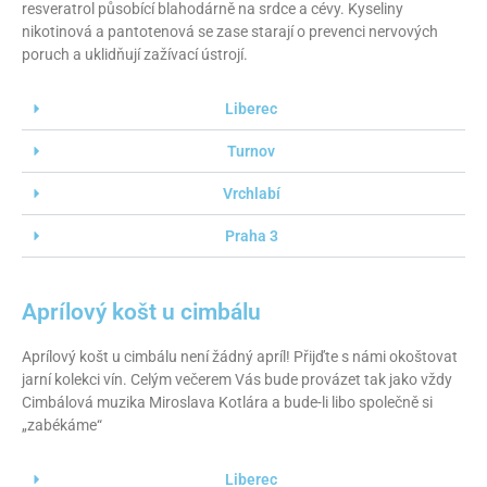
resveratrol působící blahodárně na srdce a cévy. Kyseliny
nikotinová a pantotenová se zase starají o prevenci nervových
poruch a uklidňují zažívací ústrojí.
Liberec
Turnov
Vrchlabí
Praha 3
Aprílový košt u cimbálu
Aprílový košt u cimbálu není žádný apríl! Přijďte s námi okoštovat
jarní kolekci vín. Celým večerem Vás bude provázet tak jako vždy
Cimbálová muzika Miroslava Kotlára a bude-li libo společně si
„zabékáme“
Liberec