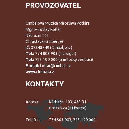
PROVOZOVATEL
Cimbálová Muzika Miroslava Kotlára
Mgr. Miroslav Kotlár
Nádražní 103
Chrastava (u Liberce)
IČ: 07848749 (Cimbal, z.s.)
Tel.:
774 803 903 (manager)
Tel.:
723 199 000 (umělecký vedoucí)
E-mail:
kotlar@cimbal.cz
www.cimbal.cz
KONTAKTY
Adresa:
Nádražní 103, 463 31
Chrastava (u Liberce)
Telefon:
774 803 903, 723 199 000