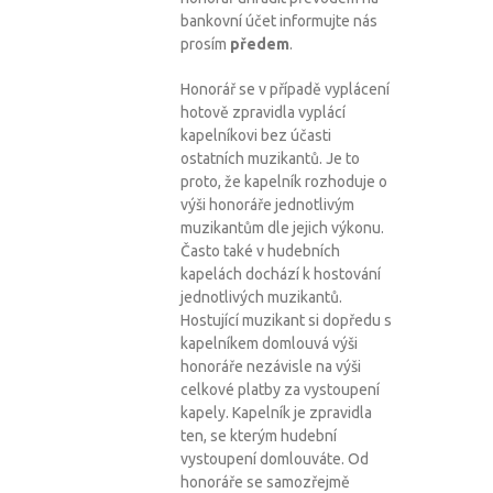
bankovní účet informujte nás
prosím
předem
.
Honorář se v případě vyplácení
hotově zpravidla vyplácí
kapelníkovi bez účasti
ostatních muzikantů. Je to
proto, že kapelník rozhoduje o
výši honoráře jednotlivým
muzikantům dle jejich výkonu.
Často také v hudebních
kapelách dochází k hostování
jednotlivých muzikantů.
Hostující muzikant si dopředu s
kapelníkem domlouvá výši
honoráře nezávisle na výši
celkové platby za vystoupení
kapely. Kapelník je zpravidla
ten, se kterým hudební
vystoupení domlouváte. Od
honoráře se samozřejmě