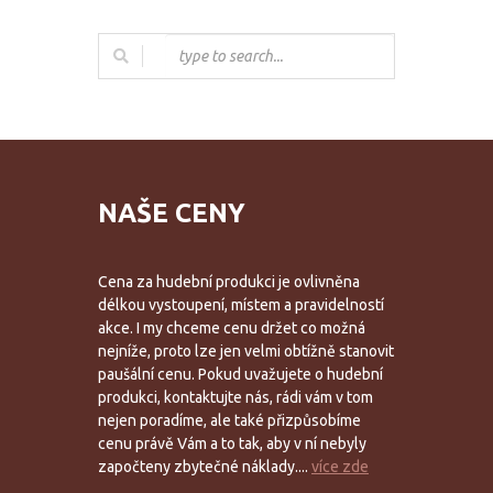
NAŠE CENY
Cena za hudební produkci je ovlivněna
délkou vystoupení, místem a pravidelností
akce. I my chceme cenu držet co možná
nejníže, proto lze jen velmi obtížně stanovit
paušální cenu. Pokud uvažujete o hudební
produkci, kontaktujte nás, rádi vám v tom
nejen poradíme, ale také přizpůsobíme
cenu právě Vám a to tak, aby v ní nebyly
započteny zbytečné náklady....
více zde