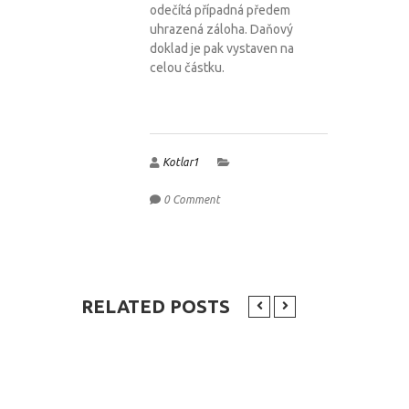
odečítá případná předem
uhrazená záloha. Daňový
doklad je pak vystaven na
celou částku.
Kotlar1
0 Comment
RELATED POSTS