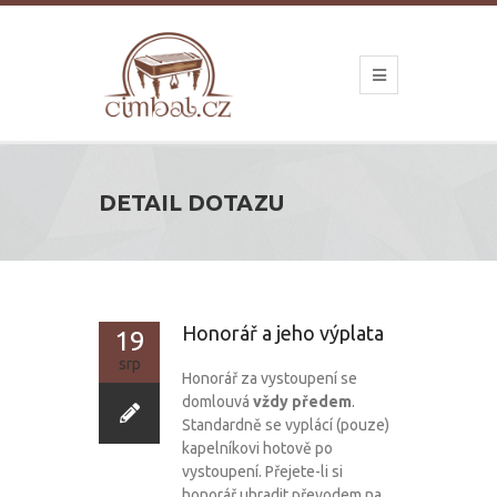
DETAIL DOTAZU
Honorář a jeho výplata
19
srp
Honorář za vystoupení se
domlouvá
vždy předem
.
Standardně se vyplácí (pouze)
kapelníkovi hotově po
vystoupení. Přejete-li si
honorář uhradit převodem na