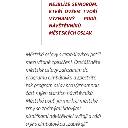
NEJBLÍŽE SENIORŮM,
KTEŘÍ OVŠEM TVOŘÍ
VÝZNAMNÝ PODÍL
NÁVŠTĚVNÍKŮ
MĚSTSKÝCH OSLAV.
Městské oslavy s cimbálovkou patří
mezi vítané zpestření. Ozvláštněte
městské oslavy zařazením do
programu cimbálovku a zpestříte
tak program oslav pro významnou
část nejen starších návštěvníků.
Městská pouť, jarmark či městské
trhy se známými lidovými
písničkami návštěvníci uvítají a rádi
si je s cimbálovkou „zabékají“