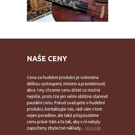
NAŠE CENY
Cena za hudební produkci je ovlivněna
délkou vystoupení, místem a pravidelností
akce. I my chceme cenu držet co možná
nejníže, proto lze jen velmi obtížně stanovit
paušální cenu. Pokud uvažujete o hudební
produkci, kontaktujte nás, rádi vám v tom
nejen poradíme, ale také přizpůsobíme
cenu právě Vám a to tak, aby v ní nebyly
započteny zbytečné náklady....
více zde