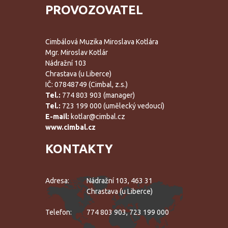
PROVOZOVATEL
Cimbálová Muzika Miroslava Kotlára
Mgr. Miroslav Kotlár
Nádražní 103
Chrastava (u Liberce)
IČ: 07848749 (Cimbal, z.s.)
Tel.:
774 803 903 (manager)
Tel.:
723 199 000 (umělecký vedoucí)
E-mail:
kotlar@cimbal.cz
www.cimbal.cz
KONTAKTY
Adresa:
Nádražní 103, 463 31
Chrastava (u Liberce)
Telefon:
774 803 903, 723 199 000