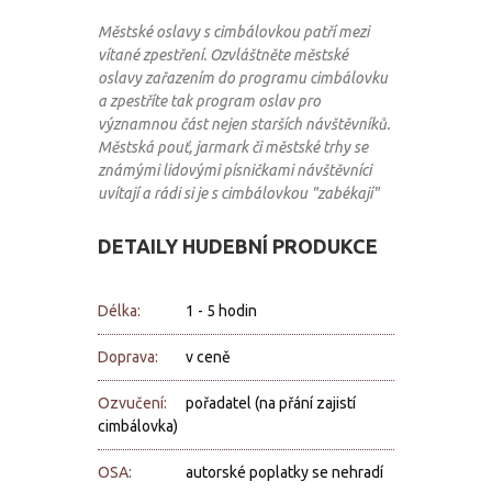
Městské oslavy s cimbálovkou patří mezi
vítané zpestření. Ozvláštněte městské
oslavy zařazením do programu cimbálovku
a zpestříte tak program oslav pro
významnou část nejen starších návštěvníků.
Městská pouť, jarmark či městské trhy se
známými lidovými písničkami návštěvníci
uvítají a rádi si je s cimbálovkou "zabékají"
DETAILY HUDEBNÍ PRODUKCE
Délka:
1 - 5 hodin
Doprava:
v ceně
Ozvučení:
pořadatel (na přání zajistí
cimbálovka)
OSA:
autorské poplatky se nehradí