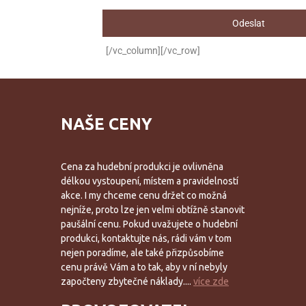
[/vc_column][/vc_row]
NAŠE CENY
Cena za hudební produkci je ovlivněna
délkou vystoupení, místem a pravidelností
akce. I my chceme cenu držet co možná
nejníže, proto lze jen velmi obtížně stanovit
paušální cenu. Pokud uvažujete o hudební
produkci, kontaktujte nás, rádi vám v tom
nejen poradíme, ale také přizpůsobíme
cenu právě Vám a to tak, aby v ní nebyly
započteny zbytečné náklady....
více zde