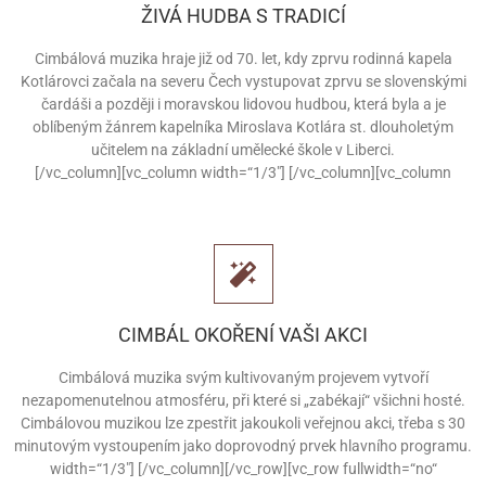
ŽIVÁ HUDBA S TRADICÍ
Cimbálová muzika hraje již od 70. let, kdy zprvu rodinná kapela
Kotlárovci začala na severu Čech vystupovat zprvu se slovenskými
čardáši a později i moravskou lidovou hudbou, která byla a je
oblíbeným žánrem kapelníka Miroslava Kotlára st. dlouholetým
učitelem na základní umělecké škole v Liberci.
[/vc_column][vc_column width=“1/3″]
[/vc_column][vc_column
CIMBÁL OKOŘENÍ VAŠI AKCI
Cimbálová muzika svým kultivovaným projevem vytvoří
nezapomenutelnou atmosféru, při které si „zabékají“ všichni hosté.
Cimbálovou muzikou lze zpestřit jakoukoli veřejnou akci, třeba s 30
minutovým vystoupením jako doprovodný prvek hlavního programu.
width=“1/3″]
[/vc_column][/vc_row][vc_row fullwidth=“no“