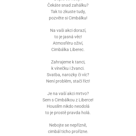
Čekáte snad zahálku?
Tak to zkuste tudy,
pozvěte si Cimbálku!
Na vaši akci dorazí,
to je jasná věc!
Atmosféru oživí,
Cimbálka Liberec.
Zahrajeme k tanci,
k vínečku i žvanci.
Svatba, narozky či víc?
Není problém, stačí říct!
Je na vaší akci mrtvo?
Sem s Cimbálkou z Liberce!
Houslím nikdo neodolá
to je prostě pravda holá.
Nebojte se nepřízně,
cimbál ticho prořízne.