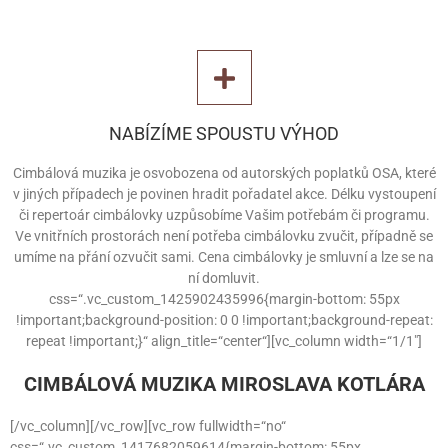
NABÍZÍME SPOUSTU VÝHOD
Cimbálová muzika je osvobozena od autorských poplatků OSA, které
v jiných případech je povinen hradit pořadatel akce. Délku vystoupení
či repertoár cimbálovky uzpůsobíme Vašim potřebám či programu.
Ve vnitřních prostorách není potřeba cimbálovku zvučit, případně se
umíme na přání ozvučit sami. Cena cimbálovky je smluvní a lze se na
ní domluvit.
css=“.vc_custom_1425902435996{margin-bottom: 55px
!important;background-position: 0 0 !important;background-repeat:
repeat !important;}“ align_title=“center“][vc_column width=“1/1″]
CIMBÁLOVÁ MUZIKA MIROSLAVA KOTLÁRA
[/vc_column][/vc_row][vc_row fullwidth=“no“
css=“.vc_custom_1417682059614{margin-bottom: 55px