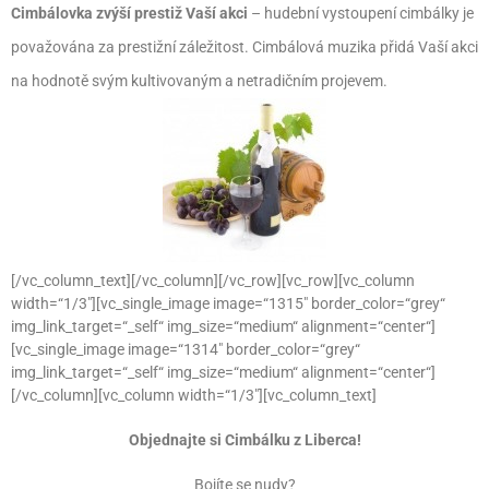
Cimbálovka zvýší prestiž Vaší akci
– hudební vystoupení cimbálky je
považována za prestižní záležitost. Cimbálová muzika přidá Vaší akci
na hodnotě svým kultivovaným a netradičním projevem.
[/vc_column_text][/vc_column][/vc_row][vc_row][vc_column
width=“1/3″][vc_single_image image=“1315″ border_color=“grey“
img_link_target=“_self“ img_size=“medium“ alignment=“center“]
[vc_single_image image=“1314″ border_color=“grey“
img_link_target=“_self“ img_size=“medium“ alignment=“center“]
[/vc_column][vc_column width=“1/3″][vc_column_text]
Objednajte si Cimbálku z Liberca!
Bojíte se nudy?