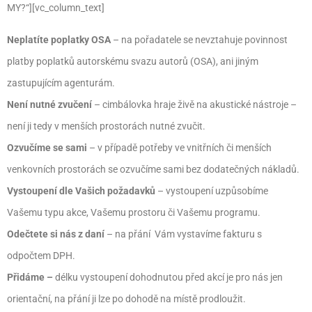
MY?“][vc_column_text]
Neplatíte poplatky OSA
– na pořadatele se nevztahuje povinnost
platby poplatků autorskému svazu autorů (OSA), ani jiným
zastupujícím agenturám.
Není nutné zvučení
– cimbálovka hraje živě na akustické nástroje –
není ji tedy v menších prostorách nutné zvučit.
Ozvučíme se sami
– v případě potřeby ve vnitřních či menších
venkovních prostorách se ozvučíme sami bez dodatečných nákladů.
Vystoupení dle Vašich požadavků
– vystoupení uzpůsobíme
Vašemu typu akce, Vašemu prostoru či Vašemu programu.
Odečtete si nás z daní
– na přání Vám vystavíme fakturu s
odpočtem DPH.
Přidáme –
délku vystoupení dohodnutou před akcí je pro nás jen
orientační, na přání ji lze po dohodě na místě prodloužit.