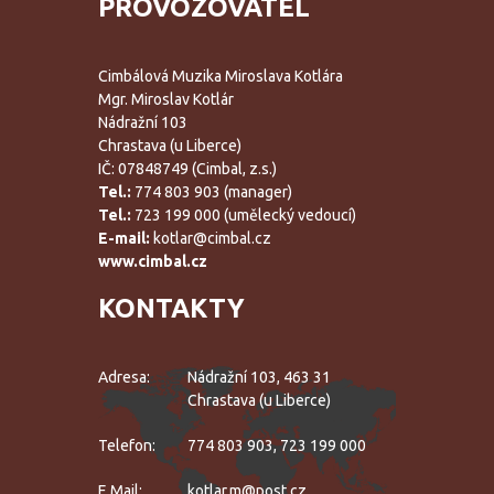
PROVOZOVATEL
Cimbálová Muzika Miroslava Kotlára
Mgr. Miroslav Kotlár
Nádražní 103
Chrastava (u Liberce)
IČ: 07848749 (Cimbal, z.s.)
Tel.:
774 803 903 (manager)
Tel.:
723 199 000 (umělecký vedoucí)
E-mail:
kotlar@cimbal.cz
www.cimbal.cz
KONTAKTY
Adresa:
Nádražní 103, 463 31
Chrastava (u Liberce)
Telefon:
774 803 903, 723 199 000
E.mail:
kotlar.m@post.cz,