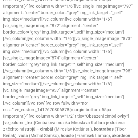
!important;}“][vc_column width=“1/6″][vc_single_image image=“797″
alignment=“center“ border_color=“grey“ img_link_target=“_self“
img_size=“medium“][/vc_column][vc_column width=“1/6″]
[vc_single_image image=“872″ alignment=“center“
border_color=“grey“ img_link_target=“_self“ img_size=“medium“]
[/vc_column][vc_column width=“1/6″][vc_single_image image=“873″
alignment=“center“ border_color=“grey“ img_link_target=“_self“
img_size=“medium“][/vc_column][vc_column width=“1/6″]
[vc_single_image image=“874″ alignment=“center“
border_color=“grey“ img_link_target=“_self“ img_size=“medium“]
[/vc_column][vc_column width=“1/6″][vc_single_image image=“798″
alignment=“center“ border_color=“grey“ img_link_target=“_self“
img_size=“medium“][/vc_column][vc_column width=“1/6″]
[vc_single_image image=“937″ alignment=“center“
border_color=“grey“ img_link_target=“_self“ img_size=“medium“]
[/vc_column][/vc_row][vc_row fullwidth=“no“
css=“.vc_custom_1417670306878{margin-bottom: 55px
!important;}“][vc_column width=“1/2″ title=“Obsazení cimbálovky“]
[vc_column_text]Cimbálová muzika Miroslava Kotlára je složena
z těchto nástrojů –
cimbál
(Miroslav Kotlár st.),
kontrabas
(Tibor
Beňák),
viola
(Michal Samko),
housle
(František Lamač),
akordeon