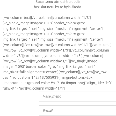
Basa tomu atmosféru dodá,
bez klarinetu by to byla škoda.
[/vc_column_text][/vc_column][vc_column width=“1/3″]
[vc_single_image image=“1318″ border_color=“grey“
img_link_target=“_self“ img_size=“medium“ alignment=“center“]
[vc_single_image image=“1310″ border_color=“grey“
img_link_target=“_self“ img_size=“medium“ alignment=“center“]
[/vc_column][/vc_row][vc_row][vc_column width=“1/1″][/vc_column]
[/vc_row][vc_row][vc_column width=“1/3″][/vc_column][vc_column
width=“1/3″][/vc_column][vc_column width=“1/3″][/vc_column]
[/vc_row][vc_row][vc_column width=“1/1″][vc_single_image
image=“1093″ border_color=“grey“ img_link_target=“_self“
img_size=“full“ alignment=“center“][/vc_column][/vc_row][vc_row
css=“.vc_custom_1427187505931{margin-bottom: -2px
!important;background-color: #a1716a !important;}“ align_title=“left“
fullwidth=“no“][vc_column width=“1/1″]