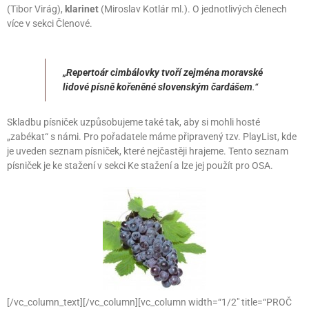
(Tibor Virág),
klarinet
(Miroslav Kotlár ml.). O jednotlivých členech
více v sekci Členové.
„Repertoár cimbálovky tvoří zejména moravské
lidové písně kořeněné slovenským čardášem
.“
Skladbu písniček uzpůsobujeme také tak, aby si mohli hosté
„zabékat“ s námi. Pro pořadatele máme připravený tzv. PlayList, kde
je uveden seznam písniček, které nejčastěji hrajeme. Tento seznam
písniček je ke stažení v sekci Ke stažení a lze jej použít pro OSA.
[/vc_column_text][/vc_column][vc_column width=“1/2″ title=“PROČ