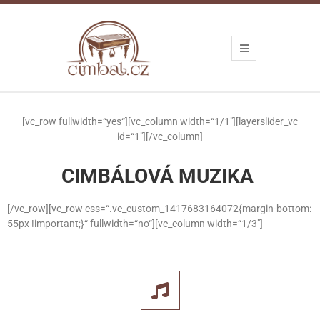
[vc_row fullwidth=“yes“][vc_column width=“1/1″][layerslider_vc
id=“1″][/vc_column]
CIMBÁLOVÁ MUZIKA
[/vc_row][vc_row css=“.vc_custom_1417683164072{margin-bottom:
55px !important;}“ fullwidth=“no“][vc_column width=“1/3″]