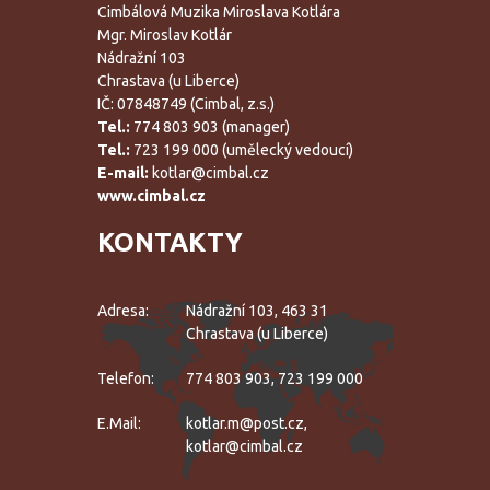
Cimbálová Muzika Miroslava Kotlára
Mgr. Miroslav Kotlár
Nádražní 103
Chrastava (u Liberce)
IČ: 07848749 (Cimbal, z.s.)
Tel.:
774 803 903 (manager)
Tel.:
723 199 000 (umělecký vedoucí)
E-mail:
kotlar@cimbal.cz
www.cimbal.cz
KONTAKTY
Adresa:
Nádražní 103, 463 31
Chrastava (u Liberce)
Telefon:
774 803 903, 723 199 000
E.mail:
kotlar.m@post.cz,
kotlar@cimbal.cz