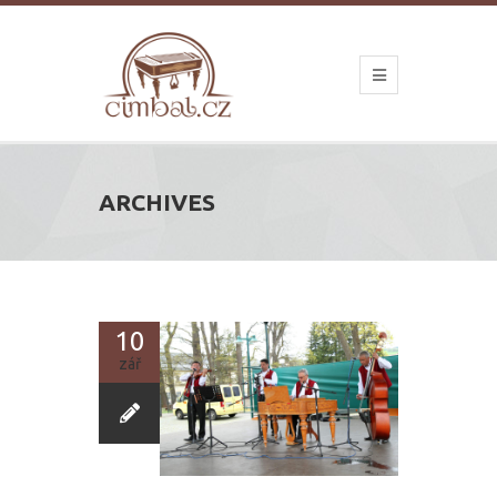
ARCHIVES
10
zář