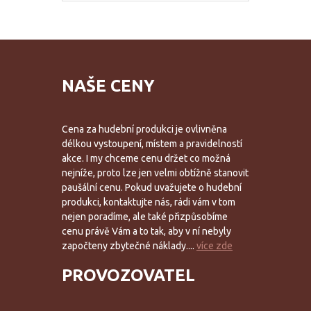
NAŠE CENY
Cena za hudební produkci je ovlivněna
délkou vystoupení, místem a pravidelností
akce. I my chceme cenu držet co možná
nejníže, proto lze jen velmi obtížně stanovit
paušální cenu. Pokud uvažujete o hudební
produkci, kontaktujte nás, rádi vám v tom
nejen poradíme, ale také přizpůsobíme
cenu právě Vám a to tak, aby v ní nebyly
započteny zbytečné náklady....
více zde
PROVOZOVATEL