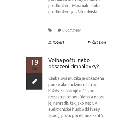
prodloužení. Maximální doba
prodloužení je však odvislá...
0 Comment
Kotlar1
Číst Dále
Volba počtu nebo
19
obsazení cimbálovky?
zář
Cimbálová muzika je obsazena
pouze akustickými nástroji.
Každý z nástrojů má svou
nezastupitelnou úlohu a nelze
jej nahradit, tak jako např. v
elektronické hudbě (klávesy
apod.), proto počet muzikantů...