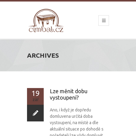
ARCHIVES
Lze měnit dobu
19
vystoupení?
zář
Ano, i když je dopředu
domluvena určitá doba
vystoupení, na místě a dle
aktuální situace po dohodě s
pořadateli lze vždy domluvit