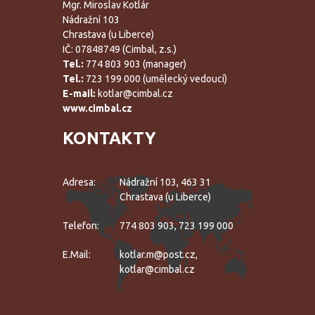
Mgr. Miroslav Kotlár
Nádražní 103
Chrastava (u Liberce)
IČ: 07848749 (Cimbal, z.s.)
Tel.:
774 803 903 (manager)
Tel.:
723 199 000 (umělecký vedoucí)
E-mail:
kotlar@cimbal.cz
www.cimbal.cz
KONTAKTY
Adresa:
Nádražní 103, 463 31
Chrastava (u Liberce)
Telefon:
774 803 903, 723 199 000
E.mail:
kotlar.m@post.cz,
kotlar@cimbal.cz