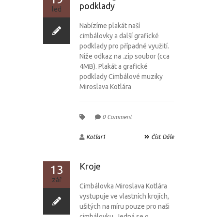
podklady
led
Nabízíme plakát naší
cimbálovky a další grafické
podklady pro případné využití.
Níže odkaz na .zip soubor (cca
4MB). Plakát a grafické
podklady Cimbálové muziky
Miroslava Kotlára
0 Comment
Kotlar1
Číst Dále
Kroje
13
zář
Cimbálovka Miroslava Kotlára
vystupuje ve vlastních krojích,
ušitých na míru pouze pro naši
cimbálovku. Jedná se o