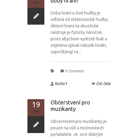
doby hraní?
srp
Doba hraní u živé hudby je
odlišná od elektronické hudby.
Aktivní hraní na akustické
nástroje je fyzicky náročné,
proto abychom vydrželi hrát a
zejména zpívat několik hodin,
započítávají se...
0 Comment
Kotlar1
Číst Dále
Občerstvení pro
19
muzikanty
srp
Občerstvení pro muzikanty je
pouze na vůli a možnostech
pořadatele. Je sice dobrým