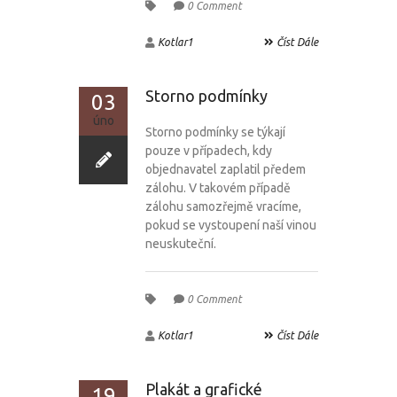
0 Comment
Kotlar1
Číst Dále
Storno podmínky
03
úno
Storno podmínky se týkají
pouze v případech, kdy
objednavatel zaplatil předem
zálohu. V takovém případě
zálohu samozřejmě vracíme,
pokud se vystoupení naší vinou
neuskuteční.
0 Comment
Kotlar1
Číst Dále
Plakát a grafické
19