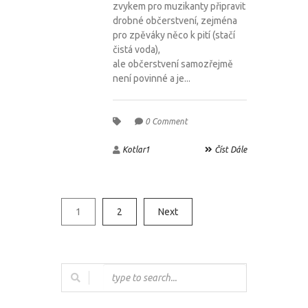
zvykem pro muzikanty připravit
drobné občerstvení, zejména
pro zpěváky něco k pití (stačí
čistá voda),
ale občerstvení samozřejmě
není povinné a je...
0 Comment
Kotlar1
Číst Dále
1
2
Next