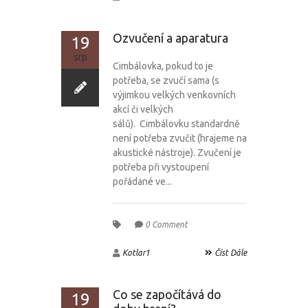
Ozvučení a aparatura
19
srp
Cimbálovka, pokud to je
potřeba, se zvučí sama (s
výjimkou velkých venkovních
akcí či velkých
sálů). Cimbálovku standardně
není potřeba zvučit (hrajeme na
akustické nástroje). Zvučení je
potřeba při vystoupení
pořádané ve...
0 Comment
Kotlar1
Číst Dále
Co se započítává do
19