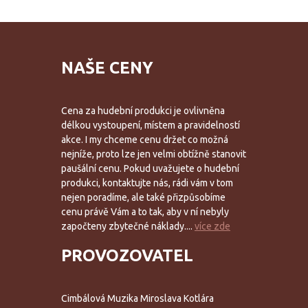
NAŠE CENY
Cena za hudební produkci je ovlivněna
délkou vystoupení, místem a pravidelností
akce. I my chceme cenu držet co možná
nejníže, proto lze jen velmi obtížně stanovit
paušální cenu. Pokud uvažujete o hudební
produkci, kontaktujte nás, rádi vám v tom
nejen poradíme, ale také přizpůsobíme
cenu právě Vám a to tak, aby v ní nebyly
započteny zbytečné náklady....
více zde
PROVOZOVATEL
Cimbálová Muzika Miroslava Kotlára