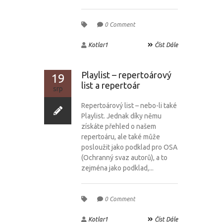
0 Comment
Kotlar1
Číst Dále
Playlist – repertoárový
19
list a repertoár
srp
Repertoárový list – nebo-li také
Playlist. Jednak díky němu
získáte přehled o našem
repertoáru, ale také může
posloužit jako podklad pro OSA
(Ochranný svaz autorů), a to
zejména jako podklad,...
0 Comment
Kotlar1
Číst Dále