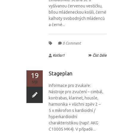
vyšívanou červenou vestičku,
bílou mládeneckou košili, černé
kalhoty svobodných mládenců
a černé...
0 Comment
Kotlar1
Číst Dále
Stageplan
19
srp
Informace pro zvukaře:
Nástroje pro zvučení – cimbál,
kontrabas, klarinet, housle,
harmonika + všichni zpěv 2 –
5 x mikrofon s kardioidní /
hyperkardioidní
charakteristikou (např. AKG
C1000S MK4). V případě...